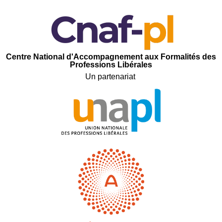
C
entre
N
ational d'
A
ccompagnement aux
F
ormalités des
P
rofessions
L
ibérales
Un partenariat