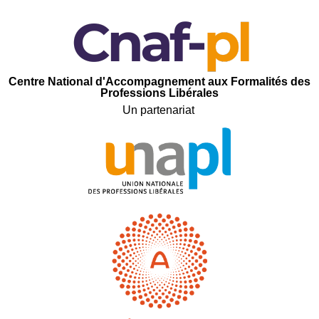
C
entre
N
ational d'
A
ccompagnement aux
F
ormalités des
P
rofessions
L
ibérales
Un partenariat