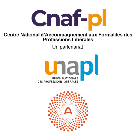
C
entre
N
ational d'
A
ccompagnement aux
F
ormalités des
P
rofessions
L
ibérales
Un partenariat