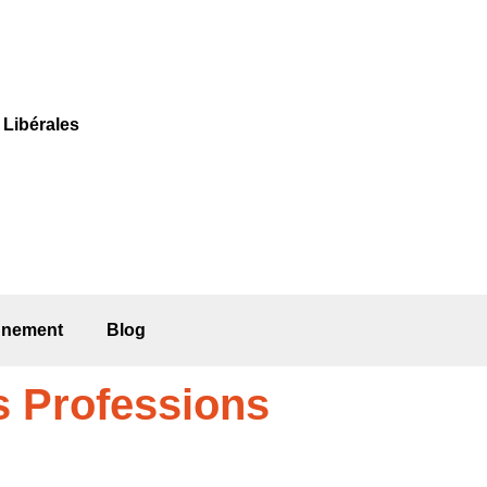
s
L
ibérales
gnement
Blog
s Professions