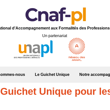
ational d'
A
ccompagnement aux
F
ormalités des
P
rofession
Un partenariat
 sommes-nous
Le Guichet Unique
Notre accompa
Guichet Unique pour le