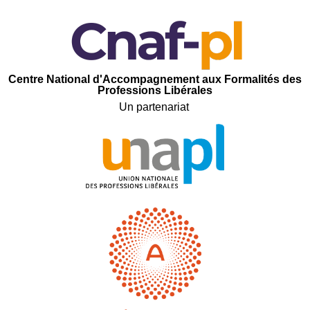
C
entre
N
ational d'
A
ccompagnement aux
F
ormalités des
P
rofessions
L
ibérales
Un partenariat